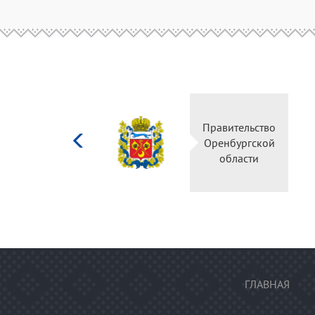
Министерство
культуры
Российской
федерации
ГЛАВНАЯ