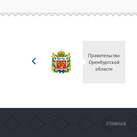
Министерство
Правительство
культуры
Оренбургской
Российской
области
федерации
ГЛАВНАЯ