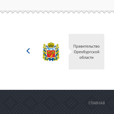
Министерство
Правительство
культуры
Оренбургской
Российской
области
федерации
ГЛАВНАЯ