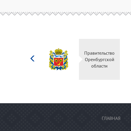
Министерство
Правительство
культуры
Оренбургской
Российской
области
федерации
ГЛАВНАЯ