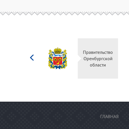
Министерство
Правите
культуры
Оренбу
Российской
обла
федерации
ГЛАВНАЯ