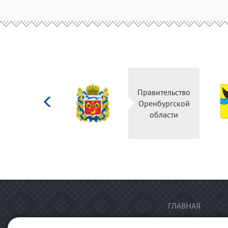
Министерство
Правительство
культуры
Оренбургской
Российской
области
федерации
ГЛАВНАЯ