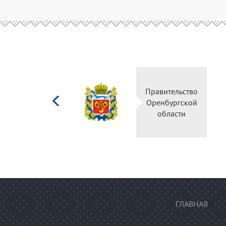
Министерство
Правительс
культуры
Оренбургск
Российской
области
федерации
ГЛАВНАЯ