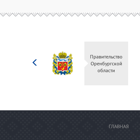
Министерство
Правительство
культуры
Оренбургской
Российской
области
федерации
ГЛАВНАЯ