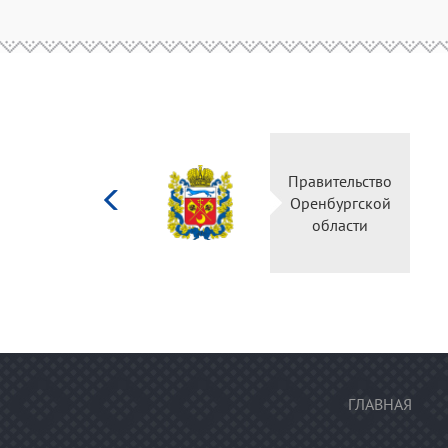
Министерство
Правительств
культуры
Оренбургско
Российской
области
федерации
ГЛАВНАЯ