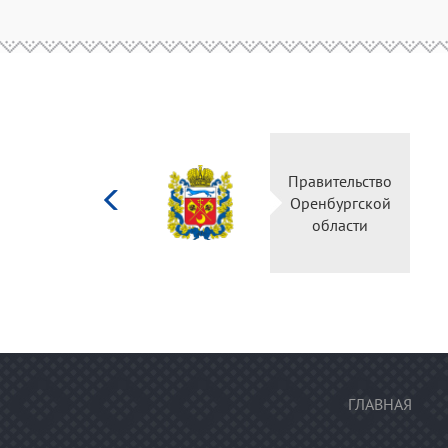
Министерство
Правительство
культуры
Оренбургской
Российской
области
федерации
ГЛАВНАЯ