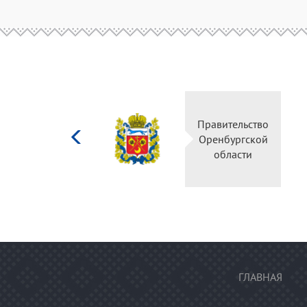
Министерство
Правительство
культуры
Оренбургской
Российской
области
федерации
ГЛАВНАЯ