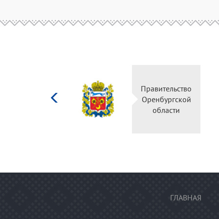
Министерство
культуры
Российской
федерации
ГЛАВНАЯ