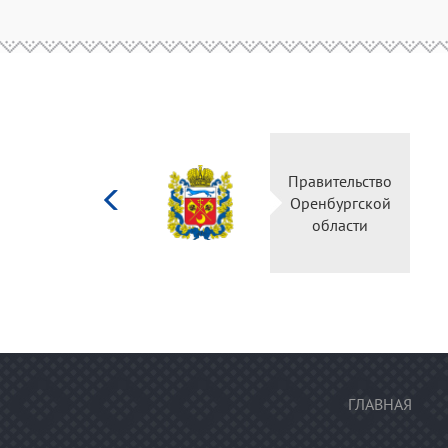
Министерство
культуры
Российской
федерации
ГЛАВНАЯ