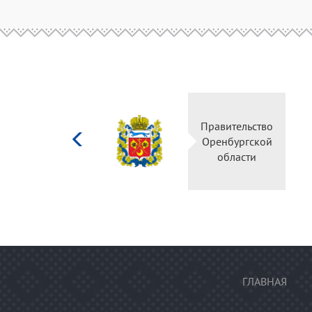
Министерство
Правительство
культуры
Оренбургской
Российской
области
федерации
ГЛАВНАЯ