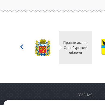
Министерство
Правительство
культуры
Оренбургской
Российской
области
федерации
ГЛАВНАЯ