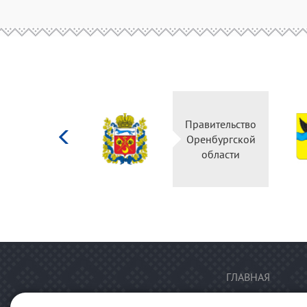
Министерство
Правительство
культуры
Оренбургской
Российской
области
федерации
ГЛАВНАЯ