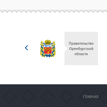
Министерство
Правительство
культуры
Оренбургской
Российской
области
федерации
ГЛАВНАЯ