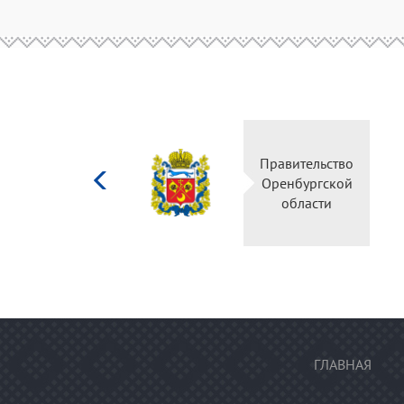
Министерство
Правительств
культуры
Оренбургско
Российской
области
федерации
ГЛАВНАЯ