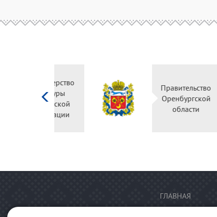
Министерство
культуры
Российской
федерации
ГЛАВНАЯ