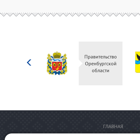
Министерство
Правительство
культуры
Оренбургской
Российской
области
федерации
ГЛАВНАЯ