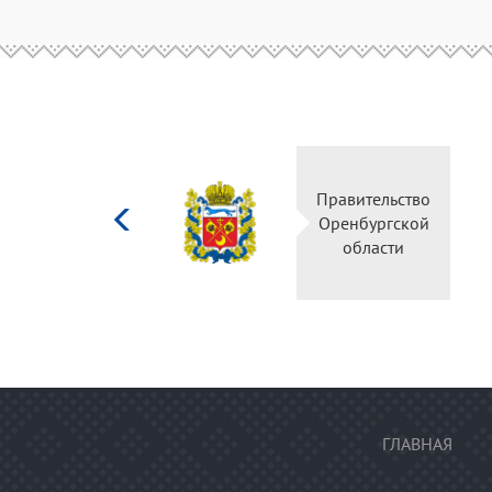
Министерство
Правительство
культуры
Оренбургской
Российской
области
федерации
ГЛАВНАЯ