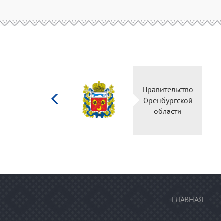
Министерство
Правительств
культуры
Оренбургско
Российской
области
федерации
ГЛАВНАЯ