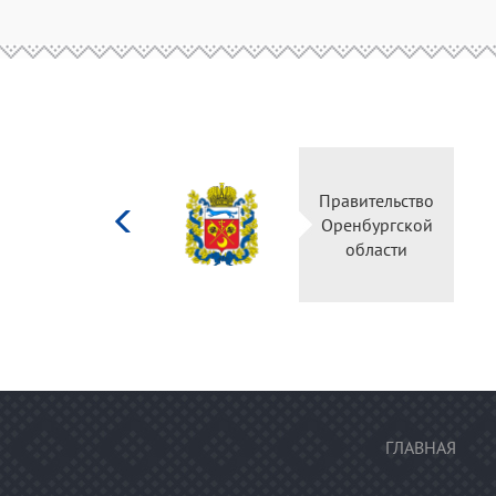
Министерство
Правительство
культуры
Оренбургской
Российской
области
федерации
ГЛАВНАЯ