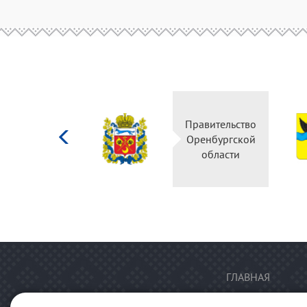
Министерство
Правительство
культуры
Оренбургской
Российской
области
федерации
ГЛАВНАЯ