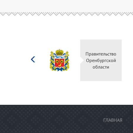
Министерство
Правительств
культуры
Оренбургско
Российской
области
федерации
ГЛАВНАЯ