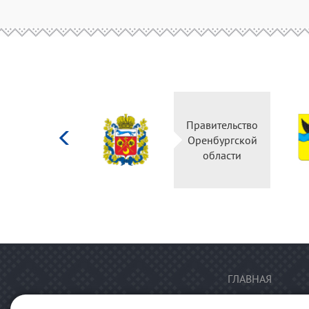
Министерство
Правительство
культуры
Оренбургской
Российской
области
федерации
ГЛАВНАЯ