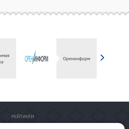
исимая
Оренинформ
енка
РЕЙТИНГИ