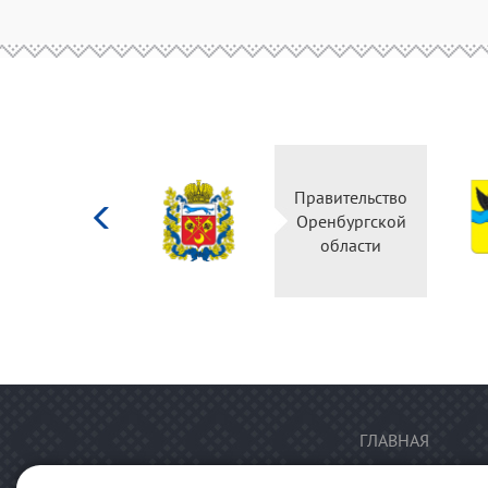
Министерство
Правительство
культуры
Оренбургской
Российской
области
федерации
ГЛАВНАЯ