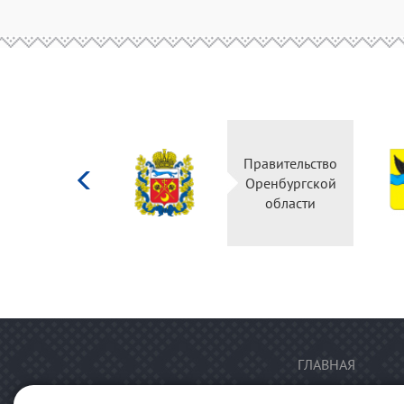
Министерство
Правительство
культуры
Оренбургской
Российской
области
федерации
ГЛАВНАЯ