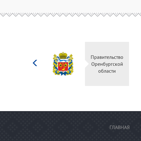
Министерство
Правительство
культуры
Оренбургской
Российской
области
федерации
ГЛАВНАЯ