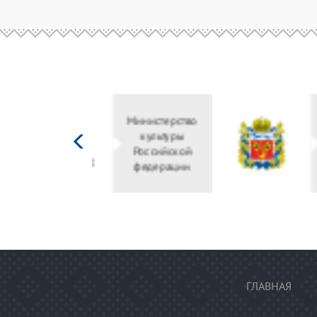
Министерство
культуры
Российской
федерации
ГЛАВНАЯ