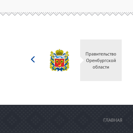
Министерство
Правительство
культуры
Оренбургской
Российской
области
федерации
ГЛАВНАЯ