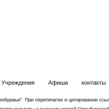
Учреждения
Афиша
контакты
енбуржья". При перепечатке и цитировании ссыл
рство культуры и внешних связей Оренбургской