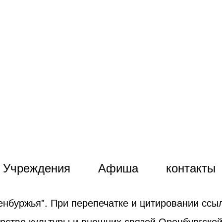
Учреждения
Афиша
контакты
енбуржья". При перепечатке и цитировании ссыл
рство культуры и внешних связей Оренбургской