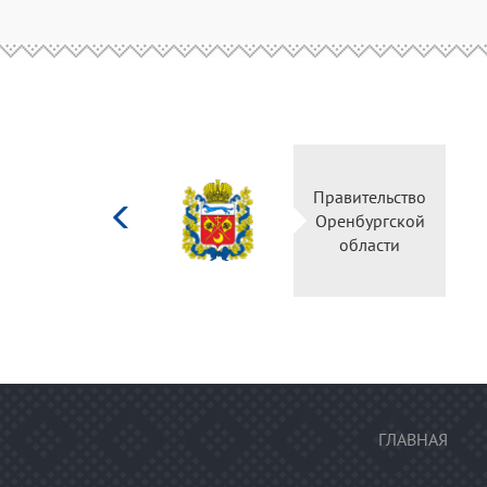
Министерство
Правител
культуры
Оренбур
Российской
облас
федерации
ГЛАВНАЯ