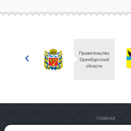
Министерство
Правительство
культуры
Оренбургской
Российской
области
федерации
ГЛАВНАЯ