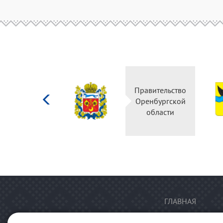
Министерство
Правительство
культуры
Оренбургской
Российской
области
федерации
ГЛАВНАЯ