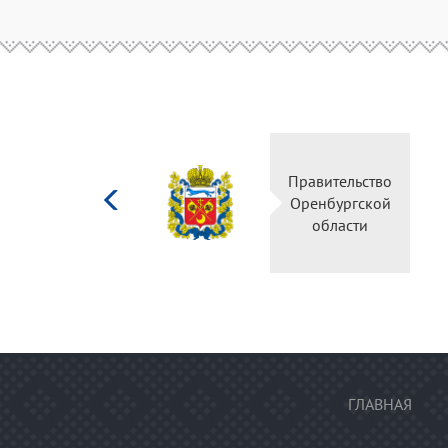
Министерство
Правительство
культуры
Оренбургской
Российской
области
федерации
ГЛАВНАЯ