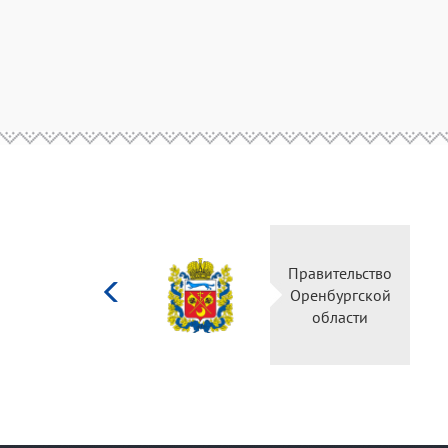
Министерство
Прави
культуры
Оренб
Российской
об
федерации