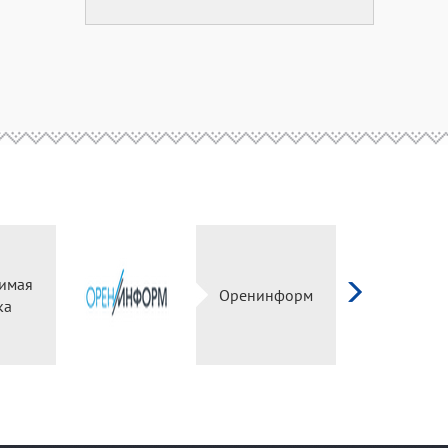
имая
Оренинформ
ка