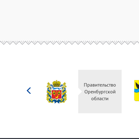
Министерство
Правительство
культуры
Оренбургской
Российской
области
федерации