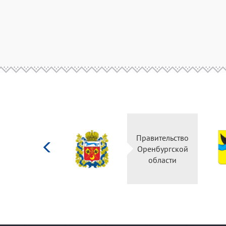
Министерство
Правительство
культуры
Оренбургской
Российской
области
федерации