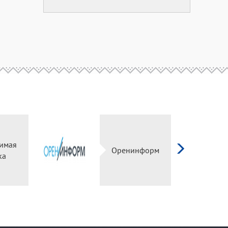
имая
Оренинформ
ка