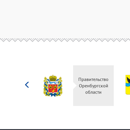
Министерство
Правительство
культуры
Оренбургской
Российской
области
федерации