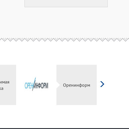
имая
Оренинформ
ка