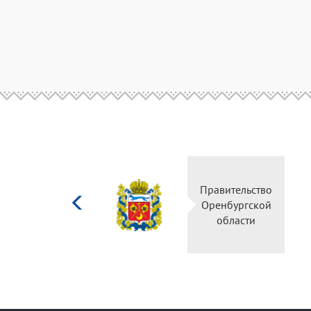
Министерство
Правительство
культуры
Оренбургской
Российской
области
федерации