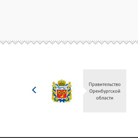
Министерство
Правительство
культуры
Оренбургской
Российской
области
федерации