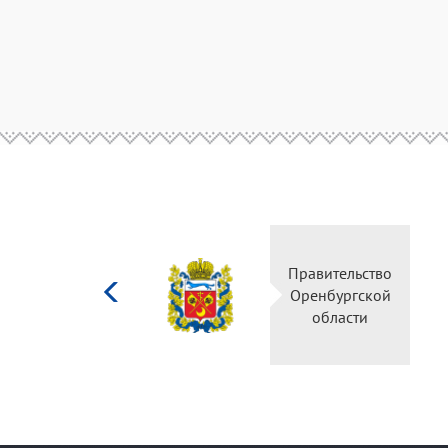
Министерство
Правительство
культуры
Оренбургской
Российской
области
федерации