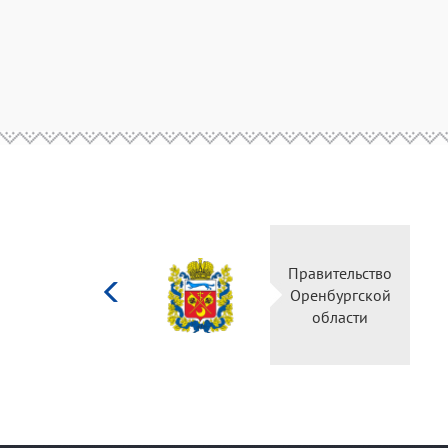
Министерство
Правительство
культуры
Оренбургской
Российской
области
федерации