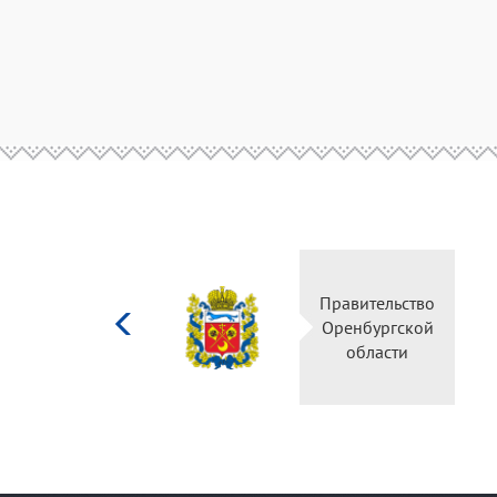
Министерство
культуры
Российской
федерации