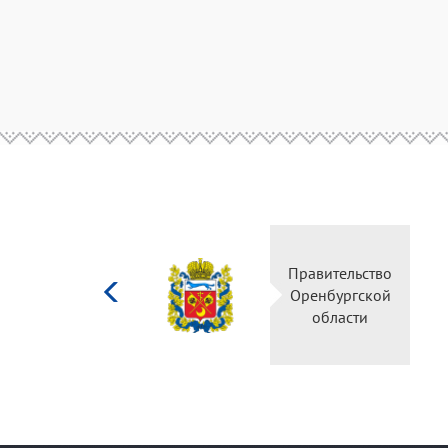
Министерство
Правительство
культуры
Оренбургской
Российской
области
федерации