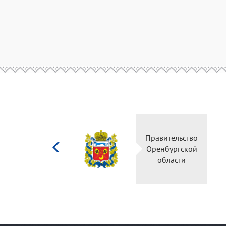
Министерство
Правительство
культуры
Оренбургской
Российской
области
федерации