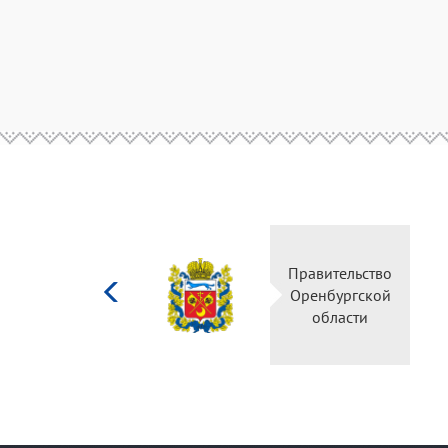
Министерство
Правитель
культуры
Оренбургс
Российской
област
федерации