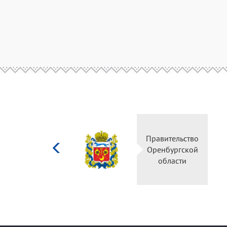
Министерство
Правительство
культуры
Оренбургской
Российской
области
федерации